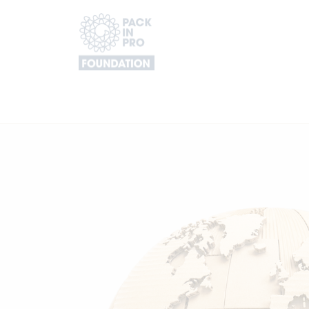
PackInPro
Homepage