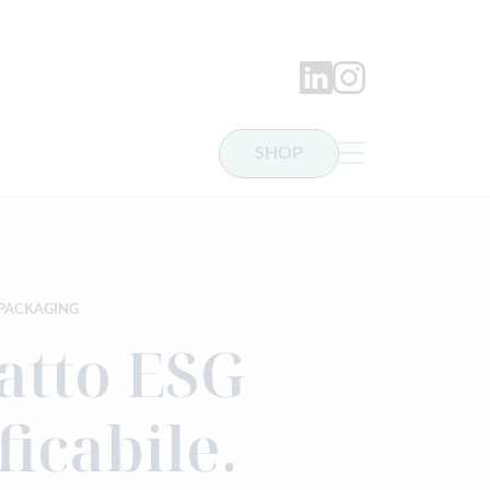
LinkedIn
Instagram
SHOP
 PACKAGING
atto ESG
ficabile.