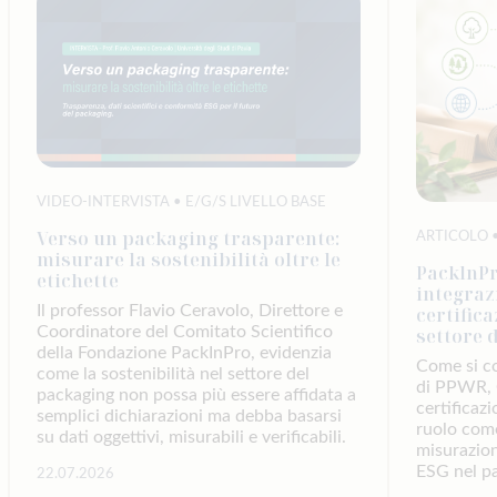
VIDEO-INTERVISTA • E/G/S LIVELLO BASE
Verso un packaging trasparente:
ARTICOLO •
misurare la sostenibilità oltre le
PacklnPr
etichette
integraz
Il professor Flavio Ceravolo, Direttore e
certifica
Coordinatore del Comitato Scientifico
settore 
della Fondazione PackInPro, evidenzia
Come si c
come la sostenibilità nel settore del
di PPWR, C
packaging non possa più essere affidata a
certificazi
semplici dichiarazioni ma debba basarsi
ruolo com
su dati oggettivi, misurabili e verificabili.
misurazion
ESG nel p
22.07.2026