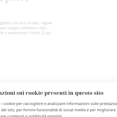
getto che vive di dati, regole
 per magia: cambiano dati,
te e mostriamo i limiti. È qui
zioni sui cookie presenti in questo sito
parenza
 i cookie per raccogliere e analizzare informazioni sulle prestazio
)
zo del sito, per fornire funzionalità di social media e per migliorare
are contenuti e pubblicità presenti.