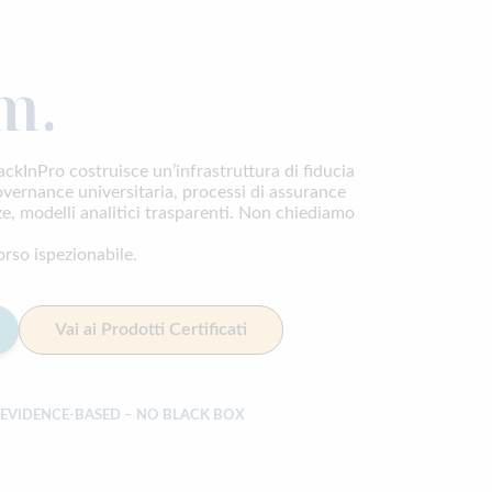
m.
ckInPro costruisce un’infrastruttura di fiducia
overnance universitaria, processi di assurance
e, modelli analitici trasparenti. Non chiediamo
orso ispezionabile.
Vai ai Prodotti Certificati
– EVIDENCE-BASED – NO BLACK BOX