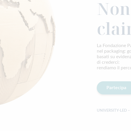
Non
clai
La Fondazione Pa
nel packaging: g
basati su evidenz
di crederci:
rendiamo il perc
Partecipa
UNIVERSITY-LED 