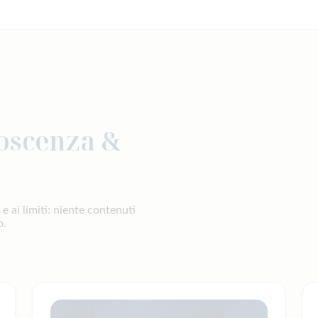
oscenza &
 ai limiti: niente contenuti
o.