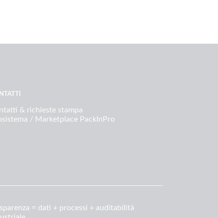
NTATTI
tatti & richieste stampa
osistema / Marketplace PackInPro
sparenza = dati + processi + auditabilità
ustriale