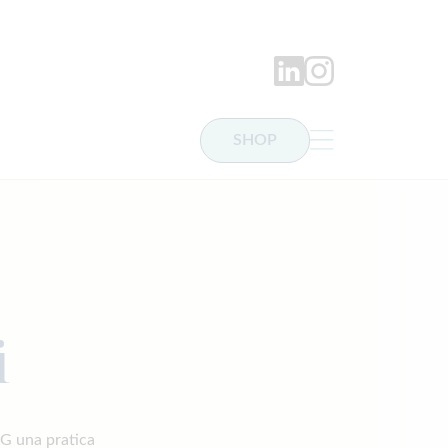
LinkedIn
Instagram
SHOP
i
SG una pratica