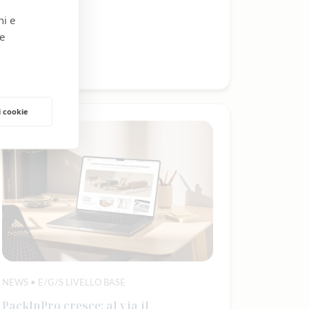
14.07.2026
ni e
 e
Scopri di più
i cookie
NEWS • E/G/S LIVELLO BASE
PackInPro cresce: al via il