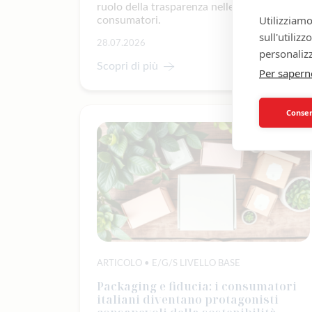
ruolo della trasparenza nelle scelte dei
Utilizziamo
consumatori.
sull'utiliz
28.07.2026
personalizz
Scopri di più
Per sapern
Consent
ARTICOLO • E/G/S LIVELLO BASE
Packaging e fiducia: i consumatori
italiani diventano protagonisti