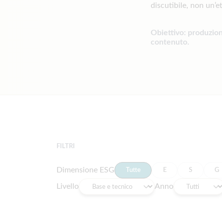
discutibile, non un’e
Obiettivo: produzion
contenuto.
FILTRI
Dimensione ESG
Tutte
E
S
G
Livello
Anno