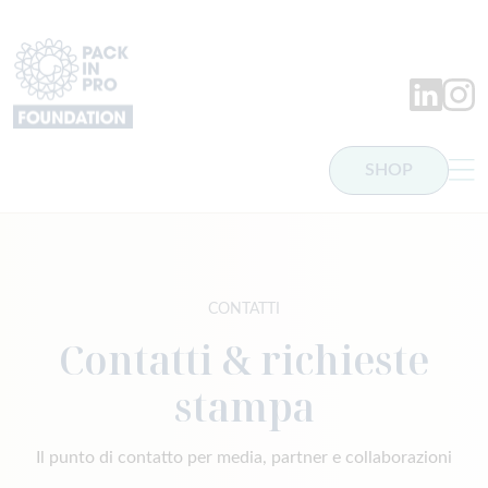
PackInPro
LinkedIn
Insta
SHOP
Contatti & richieste stam
CONTATTI
Contatti & richieste
stampa
Il punto di contatto per media, partner e collaborazioni