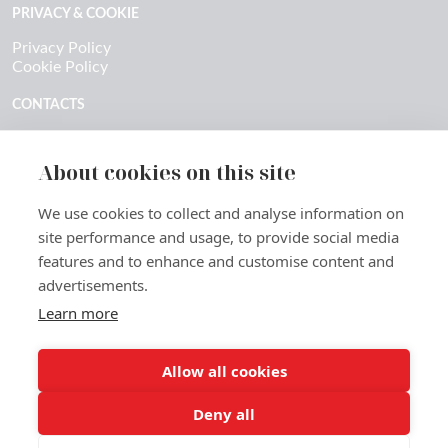
PRIVACY & COOKIE
Privacy Policy
Cookie Policy
CONTACTS
Contatti & richieste stampa
Ecosistema / Marketplace PackInPro
About cookies on this site
We use cookies to collect and analyse information on
site performance and usage, to provide social media
features and to enhance and customise content and
©
2026 PackInPro Foundation – Verifiable ESG impact in
advertisements.
packaging
Learn more
Transparency = data + processes + industrial auditability
Allow all cookies
Deny all