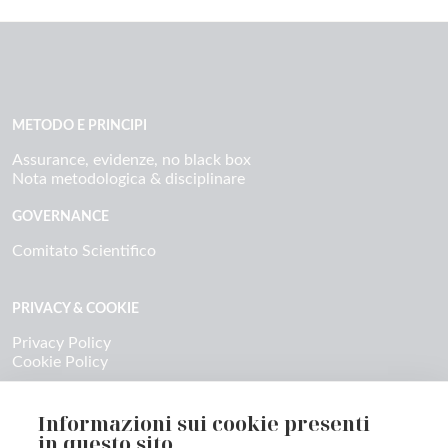
METODO E PRINCIPI
Assurance, evidenze, no black box
Nota metodologica & disciplinare
GOVERNANCE
Comitato Scientifico
PRIVACY & COOKIE
Privacy Policy
Cookie Policy
CONTATTI
Informazioni sui cookie presenti
Contatti & richieste stampa
in questo sito