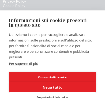
Privacy Policy
Cookie Policy
CONTATTI
Informazioni sui cookie presenti
Contatti & richieste stampa
in questo sito
Ecosistema / Marketplace PackInPro
Utilizziamo i cookie per raccogliere e analizzare
informazioni sulle prestazioni e sull'utilizzo del sito,
per fornire funzionalità di social media e per
migliorare e personalizzare contenuti e pubblicità
©
2026 Fondazione PackInPro – Impatto ESG verificabile nel
presenti.
packaging
Per saperne di più
Trasparenza = dati + processi + auditabilità industriale
Consenti tutti i cookie
Nega tutto
Impostazioni dei cookie
Realizzazione siti web
Purelab